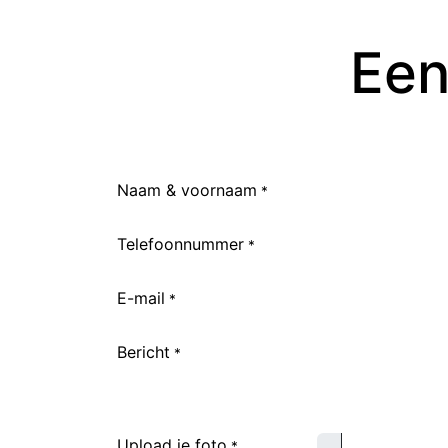
Een
Naam & voornaam
*
Telefoonnummer
*
E-mail
*
Bericht
*
Upload je foto
*